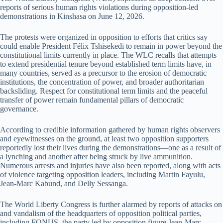
reports of serious human rights violations during opposition-led
demonstrations in Kinshasa on June 12, 2026.
The protests were organized in opposition to efforts that critics say
could enable President Félix Tshisekedi to remain in power beyond the
constitutional limits currently in place. The WLC recalls that attempts
to extend presidential tenure beyond established term limits have, in
many countries, served as a precursor to the erosion of democratic
institutions, the concentration of power, and broader authoritarian
backsliding. Respect for constitutional term limits and the peaceful
transfer of power remain fundamental pillars of democratic
governance.
According to credible information gathered by human rights observers
and eyewitnesses on the ground, at least two opposition supporters
reportedly lost their lives during the demonstrations—one as a result of
a lynching and another after being struck by live ammunition.
Numerous arrests and injuries have also been reported, along with acts
of violence targeting opposition leaders, including Martin Fayulu,
Jean-Marc Kabund, and Delly Sessanga.
The World Liberty Congress is further alarmed by reports of attacks on
and vandalism of the headquarters of opposition political parties,
including FONUS, the party led by opposition figure Jean-Marc