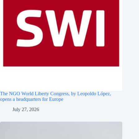
The NGO World Liberty Congress, by Leopoldo López,
opens a headquarters for Europe
July 27, 2026